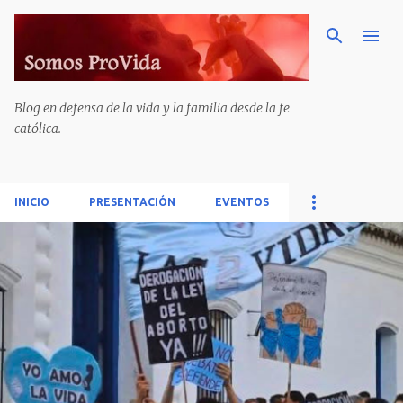
Ir al contenido principal
Blog en defensa de la vida y la familia desde la fe
católica.
INICIO
PRESENTACIÓN
EVENTOS
E
n
t
r
a
d